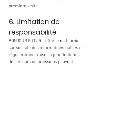
première visite.
6. Limitation de
responsabilité
BONJOUR FUTUR s’efforce de fournir
sur son site des informations fiables et
régulièrement mises à jour. Toutefois,
des erreurs ou omissions peuvent
survenir.
L’utilisateur reconnaît utiliser ces
informations sous sa responsabilité
exclusive.
7. Droit applicable
Les présentes mentions légales sont
régies par le droit français.
En cas de litige et à défaut de