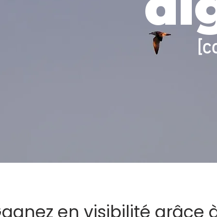
di
[c
agnez en visibilité grâce 