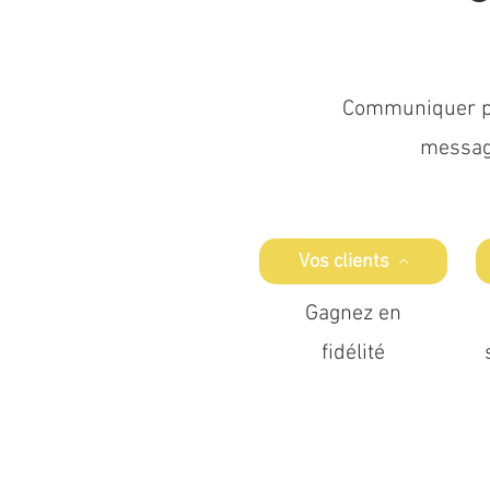
Communiquer pou
message
Vos clients
Gagnez en
fidélité