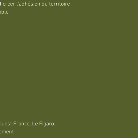
créer l'adhésion du territoire
able
uest France, Le Figaro...
cement