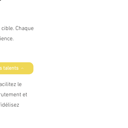
 cible. Chaque
ience.
s talents
acilitez le
rutement et
fidélisez