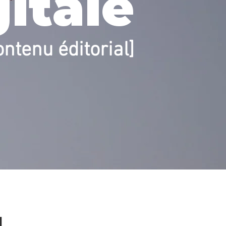
gitale
ontenu éditorial]
à