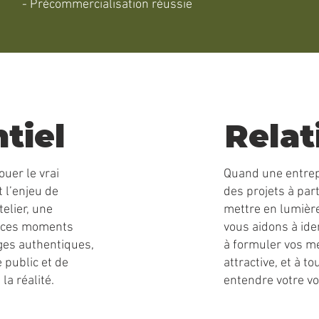
- Précommercialisation réussie
tiel
Relat
ouer le vrai
Quand une entrepr
t l’enjeu de
des projets à pa
telier, une
mettre en lumière
, ces moments
vous aidons à ide
ges authentiques,
à formuler vos m
e public et de
attractive, et à t
la réalité.
entendre votre vo